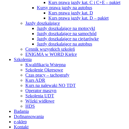
Kurs prawa jazdy kat. C i C+E – pakiet
Kursy prawa jazdy na autobus
Kurs prawa jazdy kat. D
Kurs prawa jazdy kat. D – pakiet
Jazdy doszkalające
Jazdy doszkalające na motocykl
Jazdy doszkalające na samochód
Jazdy doszkalające na ciężarówkę
Jazdy doszkalające na autobus
Cennik wszystkich szkoleń
ENIGMA w WORD Kielce
Szkolenia
Kwalifikacja Wstępna
Szkolenie Okresowe
Czas pracy – tachografy
Kurs ADR
Kurs na nalewaki NO TDT
Operator maszyn
Szkolenia UDT
Wózki widłowe
HDS
Badania
Dofinansowania
e-sklep
Kontakt