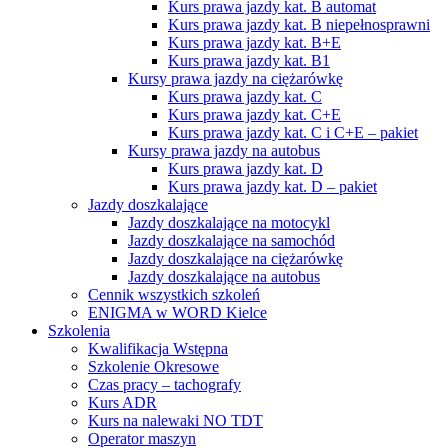
Kurs prawa jazdy kat. B automat
Kurs prawa jazdy kat. B niepełnosprawni
Kurs prawa jazdy kat. B+E
Kurs prawa jazdy kat. B1
Kursy prawa jazdy na ciężarówkę
Kurs prawa jazdy kat. C
Kurs prawa jazdy kat. C+E
Kurs prawa jazdy kat. C i C+E – pakiet
Kursy prawa jazdy na autobus
Kurs prawa jazdy kat. D
Kurs prawa jazdy kat. D – pakiet
Jazdy doszkalające
Jazdy doszkalające na motocykl
Jazdy doszkalające na samochód
Jazdy doszkalające na ciężarówkę
Jazdy doszkalające na autobus
Cennik wszystkich szkoleń
ENIGMA w WORD Kielce
Szkolenia
Kwalifikacja Wstępna
Szkolenie Okresowe
Czas pracy – tachografy
Kurs ADR
Kurs na nalewaki NO TDT
Operator maszyn