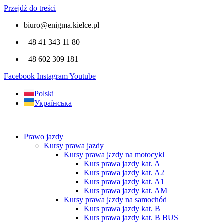
Przejdź do treści
biuro@enigma.kielce.pl
+48 41 343 11 80
+48 602 309 181
Facebook
Instagram
Youtube
Polski
Українська
Prawo jazdy
Kursy prawa jazdy
Kursy prawa jazdy na motocykl
Kurs prawa jazdy kat. A
Kurs prawa jazdy kat. A2
Kurs prawa jazdy kat. A1
Kurs prawa jazdy kat. AM
Kursy prawa jazdy na samochód
Kurs prawa jazdy kat. B
Kurs prawa jazdy kat. B BUS