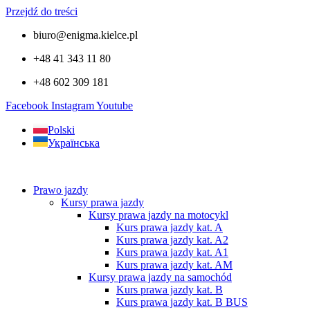
Przejdź do treści
biuro@enigma.kielce.pl
+48 41 343 11 80
+48 602 309 181
Facebook
Instagram
Youtube
Polski
Українська
Prawo jazdy
Kursy prawa jazdy
Kursy prawa jazdy na motocykl
Kurs prawa jazdy kat. A
Kurs prawa jazdy kat. A2
Kurs prawa jazdy kat. A1
Kurs prawa jazdy kat. AM
Kursy prawa jazdy na samochód
Kurs prawa jazdy kat. B
Kurs prawa jazdy kat. B BUS