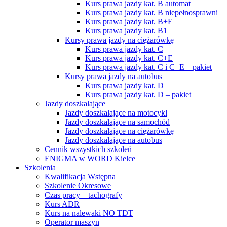
Kurs prawa jazdy kat. B automat
Kurs prawa jazdy kat. B niepełnosprawni
Kurs prawa jazdy kat. B+E
Kurs prawa jazdy kat. B1
Kursy prawa jazdy na ciężarówkę
Kurs prawa jazdy kat. C
Kurs prawa jazdy kat. C+E
Kurs prawa jazdy kat. C i C+E – pakiet
Kursy prawa jazdy na autobus
Kurs prawa jazdy kat. D
Kurs prawa jazdy kat. D – pakiet
Jazdy doszkalające
Jazdy doszkalające na motocykl
Jazdy doszkalające na samochód
Jazdy doszkalające na ciężarówkę
Jazdy doszkalające na autobus
Cennik wszystkich szkoleń
ENIGMA w WORD Kielce
Szkolenia
Kwalifikacja Wstępna
Szkolenie Okresowe
Czas pracy – tachografy
Kurs ADR
Kurs na nalewaki NO TDT
Operator maszyn