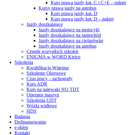
Kurs prawa jazdy kat. C i C+E – pakiet
Kursy prawa jazdy na autobus
Kurs prawa jazdy kat. D
Kurs prawa jazdy kat. D – pakiet
Jazdy doszkalające
Jazdy doszkalające na motocykl
Jazdy doszkalające na samochód
Jazdy doszkalające na ciężarówkę
Jazdy doszkalające na autobus
Cennik wszystkich szkoleń
ENIGMA w WORD Kielce
Szkolenia
Kwalifikacja Wstępna
Szkolenie Okresowe
Czas pracy – tachografy
Kurs ADR
Kurs na nalewaki NO TDT
Operator maszyn
Szkolenia UDT
Wózki widłowe
HDS
Badania
Dofinansowania
e-sklep
Kontakt