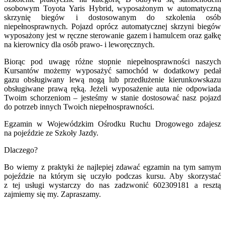
osobowym Toyota Yaris Hybrid, wyposażonym w automatyczną
skrzynię biegów i dostosowanym do szkolenia osób
niepełnosprawnych. Pojazd oprócz automatycznej skrzyni biegów
wyposażony jest w ręczne sterowanie gazem i hamulcem oraz gałkę
na kierownicy dla osób prawo- i leworęcznych.
Biorąc pod uwagę różne stopnie niepełnosprawności naszych
Kursantów możemy wyposażyć samochód w dodatkowy pedał
gazu obsługiwany lewą nogą lub przedłużenie kierunkowskazu
obsługiwane prawą ręką. Jeżeli wyposażenie auta nie odpowiada
Twoim schorzeniom – jesteśmy w stanie dostosować nasz pojazd
do potrzeb innych Twoich niepełnosprawności.
Egzamin w Wojewódzkim Ośrodku Ruchu Drogowego zdajesz
na pojeździe ze Szkoły Jazdy.
Dlaczego?
Bo wiemy z praktyki że najlepiej zdawać egzamin na tym samym
pojeździe na którym się uczyło podczas kursu. Aby skorzystać
z tej usługi wystarczy do nas zadzwonić 602309181 a resztą
zajmiemy się my. Zapraszamy.