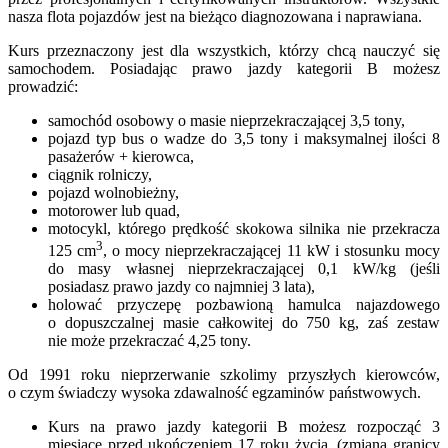
nasza flota pojazdów jest na bieżąco diagnozowana i naprawiana.
Kurs przeznaczony jest dla wszystkich, którzy chcą nauczyć się
samochodem. Posiadając prawo jazdy kategorii B możesz
prowadzić:
samochód osobowy o masie nieprzekraczającej 3,5 tony,
pojazd typ bus o wadze do 3,5 tony i maksymalnej ilości 8
pasażerów + kierowca,
ciągnik rolniczy,
pojazd wolnobieżny,
motorower lub quad,
motocykl, którego prędkość skokowa silnika nie przekracza
3
125 cm
, o mocy nieprzekraczającej 11 kW i stosunku mocy
do masy własnej nieprzekraczającej 0,1 kW/kg (jeśli
posiadasz prawo jazdy co najmniej 3 lata),
holować przyczepę pozbawioną hamulca najazdowego
o dopuszczalnej masie całkowitej do 750 kg, zaś zestaw
nie może przekraczać 4,25 tony.
Od 1991 roku nieprzerwanie szkolimy przyszłych kierowców,
o czym świadczy wysoka zdawalność egzaminów państwowych.
Kurs na prawo jazdy kategorii B możesz rozpocząć 3
miesiące przed ukończeniem 17 roku życia. (zmiana granicy