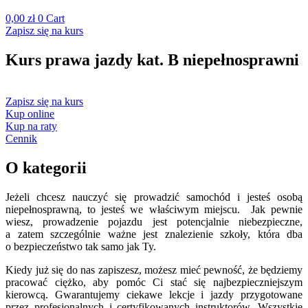
0,00
zł
0
Cart
Zapisz się na kurs
Kurs prawa jazdy kat. B niepełnosprawni
Zapisz się na kurs
Kup online
Kup na raty
Cennik
O kategorii
Jeżeli chcesz nauczyć się prowadzić samochód i jesteś osobą
niepełnosprawną, to jesteś we właściwym miejscu. Jak pewnie
wiesz, prowadzenie pojazdu jest potencjalnie niebezpieczne,
a zatem szczególnie ważne jest znalezienie szkoły, która dba
o bezpieczeństwo tak samo jak Ty.
Kiedy już się do nas zapiszesz, możesz mieć pewność, że będziemy
pracować ciężko, aby pomóc Ci stać się najbezpieczniejszym
kierowcą. Gwarantujemy ciekawe lekcje i jazdy przygotowane
przez profesjonalnych i certyfikowanych instruktorów. Wszystkie