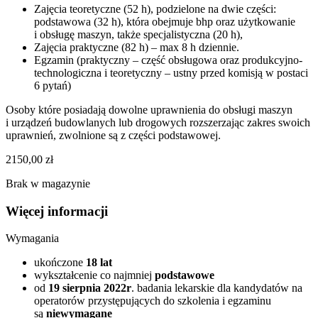
Zajęcia teoretyczne (52 h), podzielone na dwie części:
podstawowa (32 h), która obejmuje bhp oraz użytkowanie
i obsługę maszyn, także specjalistyczna (20 h),
Zajęcia praktyczne (82 h) – max 8 h dziennie.
Egzamin (praktyczny – część obsługowa oraz produkcyjno-
technologiczna i teoretyczny – ustny przed komisją w postaci
6 pytań)
Osoby które posiadają dowolne uprawnienia do obsługi maszyn
i urządzeń budowlanych lub drogowych rozszerzając zakres swoich
uprawnień, zwolnione są z części podstawowej.
2150,00
zł
Brak w magazynie
Więcej informacji
Wymagania​
ukończone
18 lat
wykształcenie co najmniej
podstawowe
od
19 sierpnia 2022r
. badania lekarskie dla kandydatów na
operatorów przystępujących do szkolenia i egzaminu
są
niewymagane