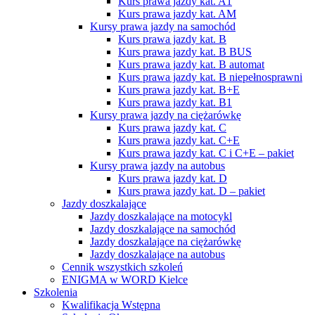
Kurs prawa jazdy kat. A1
Kurs prawa jazdy kat. AM
Kursy prawa jazdy na samochód
Kurs prawa jazdy kat. B
Kurs prawa jazdy kat. B BUS
Kurs prawa jazdy kat. B automat
Kurs prawa jazdy kat. B niepełnosprawni
Kurs prawa jazdy kat. B+E
Kurs prawa jazdy kat. B1
Kursy prawa jazdy na ciężarówkę
Kurs prawa jazdy kat. C
Kurs prawa jazdy kat. C+E
Kurs prawa jazdy kat. C i C+E – pakiet
Kursy prawa jazdy na autobus
Kurs prawa jazdy kat. D
Kurs prawa jazdy kat. D – pakiet
Jazdy doszkalające
Jazdy doszkalające na motocykl
Jazdy doszkalające na samochód
Jazdy doszkalające na ciężarówkę
Jazdy doszkalające na autobus
Cennik wszystkich szkoleń
ENIGMA w WORD Kielce
Szkolenia
Kwalifikacja Wstępna