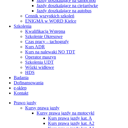
Jazdy doszkalające na samochód
Jazdy doszkalające na ciężarówkę
Jazdy doszkalające na autobus
Cennik wszystkich szkoleń
ENIGMA w WORD Kielce
Szkolenia
Kwalifikacja Wstępna
Szkolenie Okresowe
Czas pracy – tachografy
Kurs ADR
Kurs na nalewaki NO TDT
Operator maszyn
Szkolenia UDT
Wózki widłowe
HDS
Badania
Dofinansowania
e-sklep
Kontakt
Prawo jazdy
Kursy prawa jazdy
Kursy prawa jazdy na motocykl
Kurs prawa jazdy kat. A
Kurs prawa jazdy kat. A2