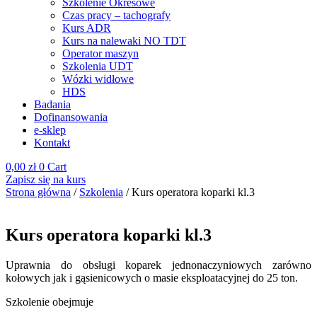
Szkolenie Okresowe
Czas pracy – tachografy
Kurs ADR
Kurs na nalewaki NO TDT
Operator maszyn
Szkolenia UDT
Wózki widłowe
HDS
Badania
Dofinansowania
e-sklep
Kontakt
0,00
zł
0
Cart
Zapisz się na kurs
Strona główna
/
Szkolenia
/ Kurs operatora koparki kl.3
Kurs operatora koparki kl.3
Uprawnia do obsługi koparek jednonaczyniowych zarówno
kołowych jak i gąsienicowych o masie eksploatacyjnej do 25 ton.
Szkolenie obejmuje​