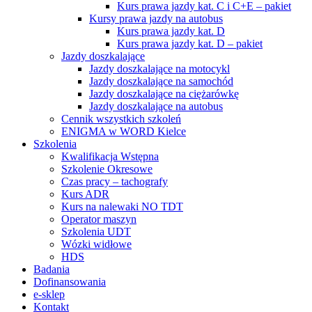
Kurs prawa jazdy kat. C i C+E – pakiet
Kursy prawa jazdy na autobus
Kurs prawa jazdy kat. D
Kurs prawa jazdy kat. D – pakiet
Jazdy doszkalające
Jazdy doszkalające na motocykl
Jazdy doszkalające na samochód
Jazdy doszkalające na ciężarówkę
Jazdy doszkalające na autobus
Cennik wszystkich szkoleń
ENIGMA w WORD Kielce
Szkolenia
Kwalifikacja Wstępna
Szkolenie Okresowe
Czas pracy – tachografy
Kurs ADR
Kurs na nalewaki NO TDT
Operator maszyn
Szkolenia UDT
Wózki widłowe
HDS
Badania
Dofinansowania
e-sklep
Kontakt