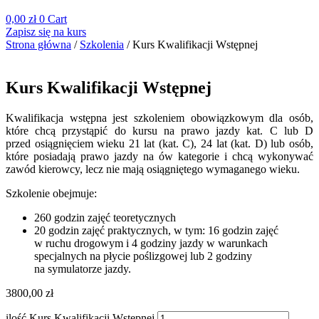
0,00
zł
0
Cart
Zapisz się na kurs
Strona główna
/
Szkolenia
/ Kurs Kwalifikacji Wstępnej
Kurs Kwalifikacji Wstępnej
Kwalifikacja wstępna jest szkoleniem obowiązkowym dla osób,
które chcą przystąpić do kursu na prawo jazdy kat. C lub D
przed osiągnięciem wieku 21 lat (kat. C), 24 lat (kat. D) lub osób,
które posiadają prawo jazdy na ów kategorie i chcą wykonywać
zawód kierowcy, lecz nie mają osiągniętego wymaganego wieku.
Szkolenie obejmuje:
260 godzin zajęć teoretycznych
20 godzin zajęć praktycznych, w tym: 16 godzin zajęć
w ruchu drogowym i 4 godziny jazdy w warunkach
specjalnych na płycie poślizgowej lub 2 godziny
na symulatorze jazdy.
3800,00
zł
ilość Kurs Kwalifikacji Wstępnej