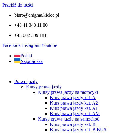
Przejdź do treści
biuro@enigma.kielce.pl
+48 41 343 11 80
+48 602 309 181
Facebook
Instagram
Youtube
Polski
Українська
Prawo jazdy
Kursy prawa jazdy
Kursy prawa jazdy na motocykl
Kurs prawa jazdy kat. A
Kurs prawa jazdy kat. A2
Kurs prawa jazdy kat. A1
Kurs prawa jazdy kat. AM
Kursy prawa jazdy na samochód
Kurs prawa jazdy kat. B
Kurs prawa jazdy kat. B BUS