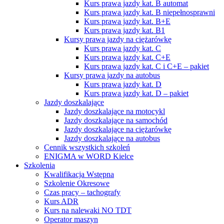
Kurs prawa jazdy kat. B automat
Kurs prawa jazdy kat. B niepełnosprawni
Kurs prawa jazdy kat. B+E
Kurs prawa jazdy kat. B1
Kursy prawa jazdy na ciężarówkę
Kurs prawa jazdy kat. C
Kurs prawa jazdy kat. C+E
Kurs prawa jazdy kat. C i C+E – pakiet
Kursy prawa jazdy na autobus
Kurs prawa jazdy kat. D
Kurs prawa jazdy kat. D – pakiet
Jazdy doszkalające
Jazdy doszkalające na motocykl
Jazdy doszkalające na samochód
Jazdy doszkalające na ciężarówkę
Jazdy doszkalające na autobus
Cennik wszystkich szkoleń
ENIGMA w WORD Kielce
Szkolenia
Kwalifikacja Wstępna
Szkolenie Okresowe
Czas pracy – tachografy
Kurs ADR
Kurs na nalewaki NO TDT
Operator maszyn